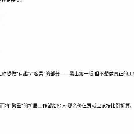
更容易接受。
上你想做"有趣"/"容易"的部分——黑出第一版,但不想做真正的
段,而将"繁重"的扩展工作留给他人,那么价值贡献应该按比例折