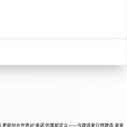
题,更是创业世界对'承诺'的重新定义——当建造者只想建造,谁来