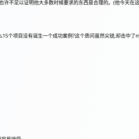
或者也许不足以证明他大多数时候要求的东西是合理的。(他今天在
5个项目没有诞生一个成功案例?这个质问虽然尖锐,却击中了mic