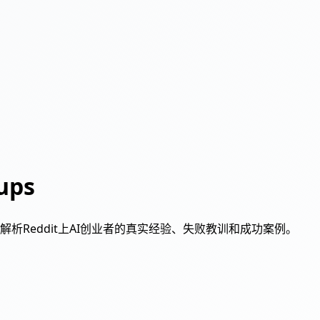
ups
解析Reddit上AI创业者的真实经验、失败教训和成功案例。