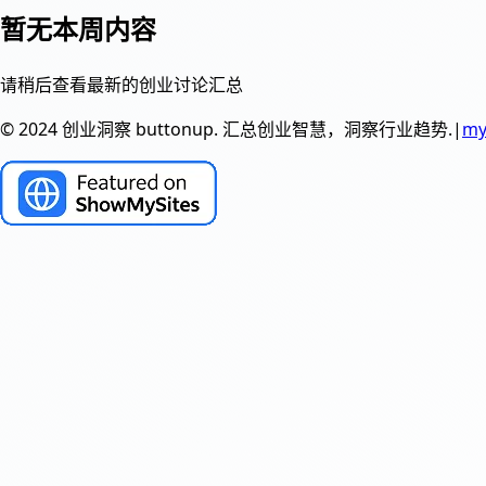
暂无本周内容
请稍后查看最新的创业讨论汇总
© 2024 创业洞察 buttonup. 汇总创业智慧，洞察行业趋势.
|
my