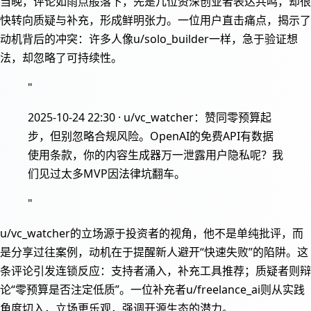
当晚，评论如雨点般落下，先是几位资深创业者表达共鸣，却很
快转向质疑与补充，形成鲜明张力。一位用户直击痛点，揭示了
动机背后的冲突：许多人像u/solo_builder一样，急于验证想
法，却忽略了可持续性。
"
2025-10-24 22:30 · u/vc_watcher：赞同零预算起
步，但别忽略合规风险。OpenAI的免费API有数据
使用条款，你的内容生成器万一泄露用户隐私呢？我
们见过太多MVP因法律坑翻车。
"
u/vc_watcher的立场源于投资者的视角，他不是单纯批评，而
是分享过往案例，动机在于提醒新人避开“快速失败”的陷阱。这
条评论引发连锁反应：支持者涌入，补充工具推荐；质疑者则辩
论“零预算是否注定低质”。一位补充者u/freelance_ai则从实践
角度切入，立场更乐观，强调开源生态的潜力。