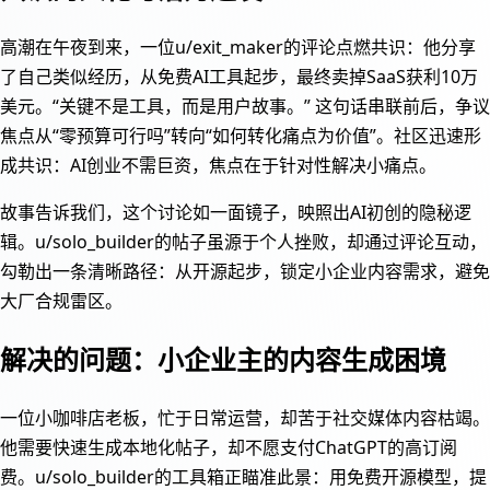
高潮在午夜到来，一位u/exit_maker的评论点燃共识：他分享
了自己类似经历，从免费AI工具起步，最终卖掉SaaS获利10万
美元。“关键不是工具，而是用户故事。” 这句话串联前后，争议
焦点从“零预算可行吗”转向“如何转化痛点为价值”。社区迅速形
成共识：AI创业不需巨资，焦点在于针对性解决小痛点。
故事告诉我们，这个讨论如一面镜子，映照出AI初创的隐秘逻
辑。u/solo_builder的帖子虽源于个人挫败，却通过评论互动，
勾勒出一条清晰路径：从开源起步，锁定小企业内容需求，避免
大厂合规雷区。
解决的问题：小企业主的内容生成困境
一位小咖啡店老板，忙于日常运营，却苦于社交媒体内容枯竭。
他需要快速生成本地化帖子，却不愿支付ChatGPT的高订阅
费。u/solo_builder的工具箱正瞄准此景：用免费开源模型，提