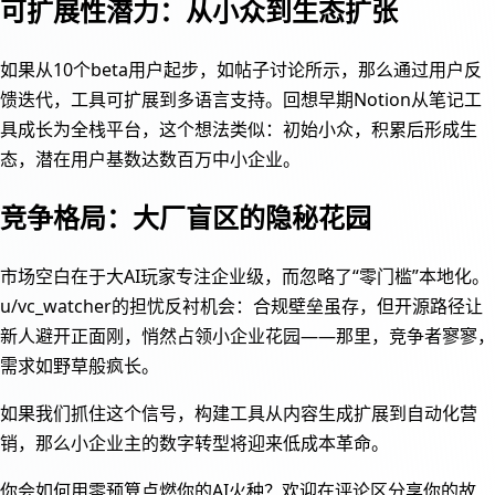
可扩展性潜力：从小众到生态扩张
如果从10个beta用户起步，如帖子讨论所示，那么通过用户反
馈迭代，工具可扩展到多语言支持。回想早期Notion从笔记工
具成长为全栈平台，这个想法类似：初始小众，积累后形成生
态，潜在用户基数达数百万中小企业。
竞争格局：大厂盲区的隐秘花园
市场空白在于大AI玩家专注企业级，而忽略了“零门槛”本地化。
u/vc_watcher的担忧反衬机会：合规壁垒虽存，但开源路径让
新人避开正面刚，悄然占领小企业花园——那里，竞争者寥寥，
需求如野草般疯长。
如果我们抓住这个信号，构建工具从内容生成扩展到自动化营
销，那么小企业主的数字转型将迎来低成本革命。
你会如何用零预算点燃你的AI火种？欢迎在评论区分享你的故