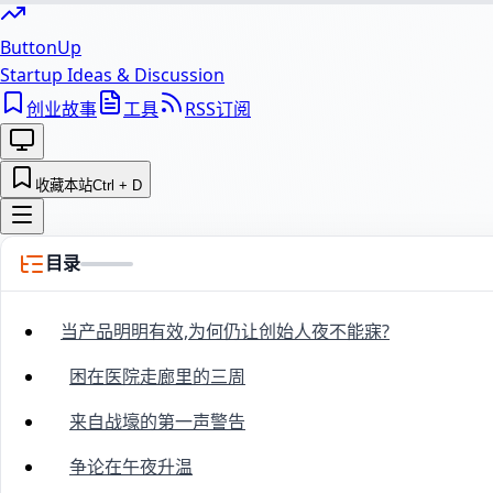
ButtonUp
Startup Ideas & Discussion
创业故事
工具
RSS订阅
收藏本站
Ctrl + D
目录
当产品明明有效,为何仍让创始人夜不能寐?
困在医院走廊里的三周
来自战壕的第一声警告
争论在午夜升温