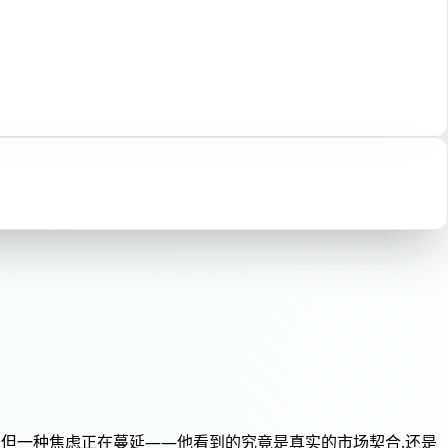
谈预算,但一种焦虑正在蔓延——他看到的究竟是真实的市场契合,还是