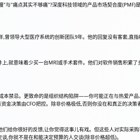
"与"痛点其实不够痛"?深度科技领域的产品市场契合度(PMF)
28年,曾领导大型医疗系统的创新团队9年。他的回复没有客套,直
,每一美元花在软件上,就意味着少买一台MRI或手术套件。他们对软件销
训成本禁忌。更致命的是组织结构陷阱——你可能正在与热爱产品
有资金决策由CFO把控。除非价格极低,否则你没在和真正的决策
交流,他们给你很好的反馈,让你觉得这事儿有戏。但这些人对实际采
谈,你就不是在和能决定预算的人交谈(除非价格超低)。