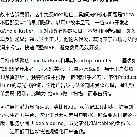
故事告诉我们，这个免费idea验证工具解决的核心问题是“idea
不匹配受众”的早期陷阱。以用户故事呈现：一位solo开发者
u/IndieHustler，面对预算有限的项目，本想用问卷调研，却发
现反馈浅显；通过这个工具，他输入假设，获得基于市场方法的
洞察报告，快速调整MVP，避免数月无效开发。
目标市场聚焦indie hackers和早期startup founder——画像如
“25-35岁开发者，月入5k美元，独自运营SaaS，痛于用户获取
却预算紧绌”。独特价值主张像一把“精准手术刀”：不像Product
Hunt的曝光式验证，它用广告级方法论剖析受众心理，提供“买
单意愿”预测，比喻为“给idea做CT扫描，而非盲猜”。
可扩展性潜力显而易见：类比Notion从笔记工具起步，扩展到
全栈生产力平台，这个工具若积累用户数据，能演变为付费企业
版，服务小团队idea pipeline。历史案例如Airtable的免费入
口，证明低门槛能快速规模化用户基数。