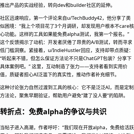
推出产品的实战经验，转向dev和builder社区的延伸。
社区迅速响应，第一个评论来自u/TechBuddy42，他分享了类
似困境：“我上个项目花了3个月调研，却发现用户根本不care核
心功能。这样的工具如果能免费alpha测试，我第一个报名。”
这个反馈揭示了动机：开发者厌倦了昂贵的A/B测试，转而寻求
低门槛洞察。紧接着，u/IndieHustler回应，支持却带点质疑：
“听起来不错，但怎么保证方法论不只是ChatGPT包装？分享下
具体案例吧。” 这里，互动制造了张力——支持者看到实用价
值，质疑者担心AI泛滥下的真实性，推动作者补充细节。
这种讨论张力自然过渡到工具的核心：它不是泛泛AI，而是定制
方法论，聚焦早期验证，帮助用户避免“建了没人要”的陷阱。
转折点：免费alpha的争议与共识
当帖子进入高潮，作者呼吁：“我们现在开放alpha，免费给活跃