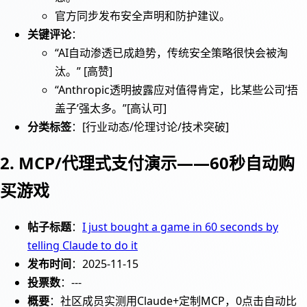
官方同步发布安全声明和防护建议。
关键评论
：
“AI自动渗透已成趋势，传统安全策略很快会被淘
汰。” [高赞]
“Anthropic透明披露应对值得肯定，比某些公司‘捂
盖子’强太多。”[高认可]
分类标签
：[行业动态/伦理讨论/技术突破]
2. MCP/代理式支付演示——60秒自动购
买游戏
帖子标题
：
I just bought a game in 60 seconds by
telling Claude to do it
发布时间
：2025-11-15
投票数
：---
概要
：社区成员实测用Claude+定制MCP，0点击自动比