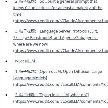
2. 帖子标题：[So I built a general prompt that
keeps Claude critical for at least a majority of the
time.]
(https://www.reddit.com/r/ClaudeAI/comments/1ou9
3. 帖子标题：[Language Server Protocol (LSP),
Skills (w/ Beastmode), and Agents/Subagents -
where are we now]
(https://www.reddit.com/r/ClaudeAI/comments/1ou
r/LocalLLM
1. 帖子标题：[Open-dLLM: Open Diffusion Large
Language Models]
(https://www.reddit.com/r/LocalLLM/comments/1o
2. 帖子标题：[Trying local LLM, what do?]
(https://www.reddit.com/r/LocalLLM/comments/1oug