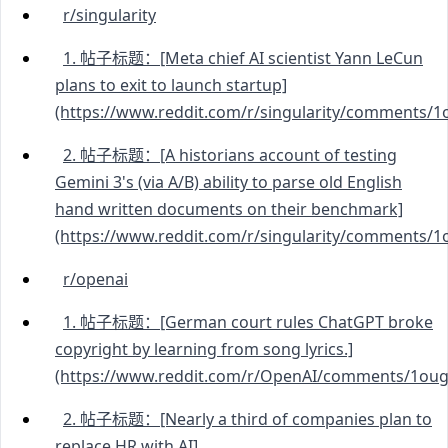
r/singularity
1. 帖子标题：[Meta chief AI scientist Yann LeCun
plans to exit to launch startup]
(https://www.reddit.com/r/singularity/comments/1o
2. 帖子标题：[A historians account of testing
Gemini 3's (via A/B) ability to parse old English
hand written documents on their benchmark]
(https://www.reddit.com/r/singularity/comments/1o
r/openai
1. 帖子标题：[German court rules ChatGPT broke
copyright by learning from song lyrics.]
(https://www.reddit.com/r/OpenAI/comments/1ougz
2. 帖子标题：[Nearly a third of companies plan to
replace HR with AI]