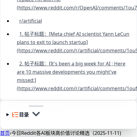
(https://www.reddit.com/r/OpenAI/comments/1ou7g
r/artificial
1. 帖子标题：[Meta chief AI scientist Yann LeCun
plans to exit to launch startup]
(https://www.reddit.com/r/artificial/comments/1ou9
2. 帖子标题：[It's been a big week for AI ; Here
are 10 massive developments you might've
missed:]
(https://www.reddit.com/r/artificial/comments/1ou
目录
首页
›
今日Reddit各AI板块高价值讨论精选（2025-11-11)