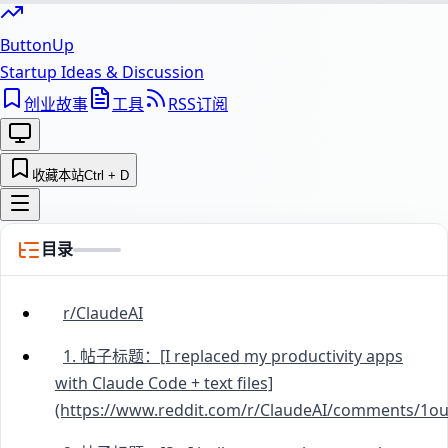
ButtonUp
Startup Ideas & Discussion
创业故事
工具
RSS订阅
收藏本站
Ctrl + D
目录
r/ClaudeAI
1. 帖子标题：[I replaced my productivity apps
with Claude Code + text files]
(https://www.reddit.com/r/ClaudeAI/comments/1ouf